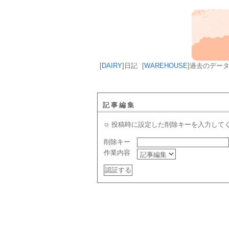
[
DAIRY
]
日記
[
WAREHOUSE
]
過去のデー
記事編集
投稿時に設定した削除キーを入力して
削除キー
作業内容