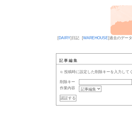
[
DAIRY
]
日記
[
WAREHOUSE
]
過去のデー
記事編集
投稿時に設定した削除キーを入力して
削除キー
作業内容