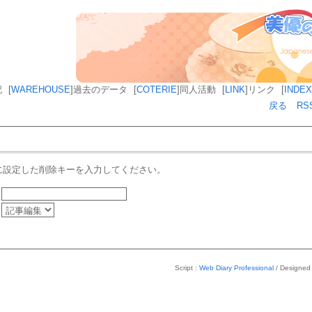
記
[
WAREHOUSE
]
過去のデータ
[
COTERIE
]
同人活動
[
LINK
]
リンク
[
INDEX
戻る
RS
に設定した削除キーを入力してください。
Script :
Web Diary Professional
/ Designed