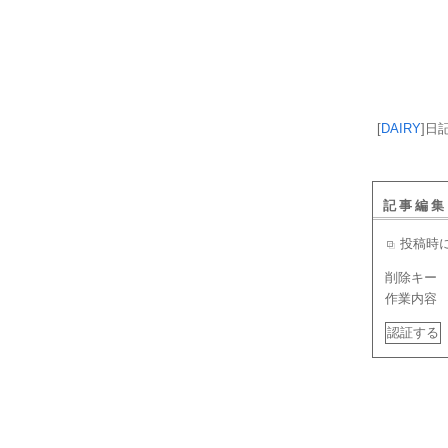
[
DAIRY
]
日
記事編集
投稿時
削除キー
作業内容