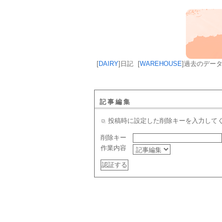
[
DAIRY
]
日記
[
WAREHOUSE
]
過去のデー
記事編集
投稿時に設定した削除キーを入力して
削除キー
作業内容