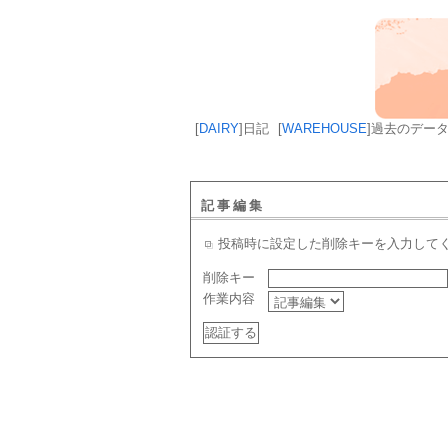
[
DAIRY
]
日記
[
WAREHOUSE
]
過去のデー
記事編集
投稿時に設定した削除キーを入力して
削除キー
作業内容