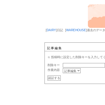
[
DAIRY
]
日記
[
WAREHOUSE
]
過去のデー
記事編集
投稿時に設定した削除キーを入力して
削除キー
作業内容