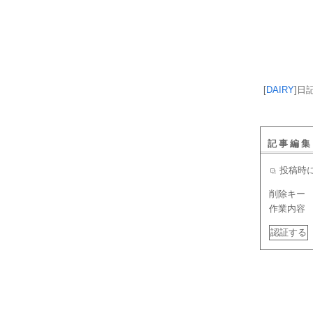
[
DAIRY
]
日
記事編集
投稿時
削除キー
作業内容