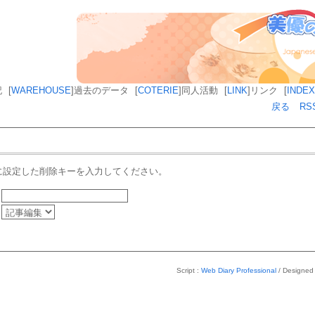
記
[
WAREHOUSE
]
過去のデータ
[
COTERIE
]
同人活動
[
LINK
]
リンク
[
INDEX
戻る
RS
に設定した削除キーを入力してください。
Script :
Web Diary Professional
/ Designed