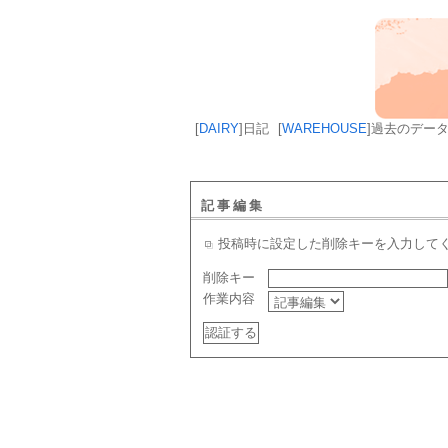
[
DAIRY
]
日記
[
WAREHOUSE
]
過去のデー
記事編集
投稿時に設定した削除キーを入力して
削除キー
作業内容