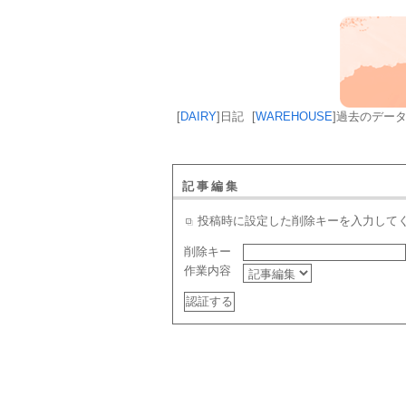
[
DAIRY
]
日記
[
WAREHOUSE
]
過去のデー
記事編集
投稿時に設定した削除キーを入力して
削除キー
作業内容