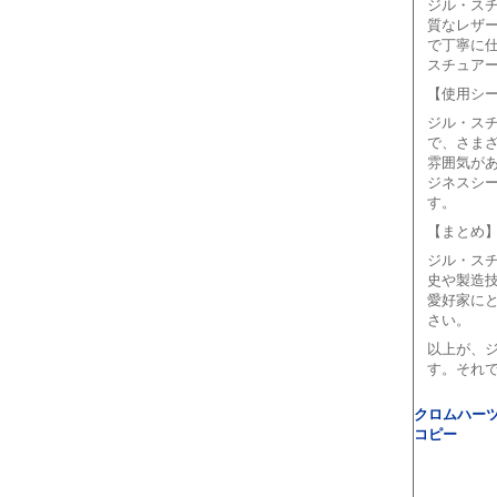
ジル・ス
質なレザ
で丁寧に
スチュア
【使用シ
ジル・ス
で、さま
雰囲気が
ジネスシ
す。
【まとめ
ジル・ス
史や製造
愛好家に
さい。
以上が、
す。それ
クロムハーツ 
コピー