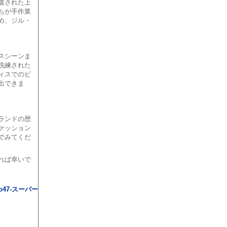
選された上
ちが手作業
め、ジル・
スシーンま
洗練された
ィスでのビ
出できま
ランドの歴
ァッション
でみてくだ
れば幸いで
o47-スーパー