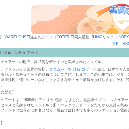
記
[
WAREHOUSE
]
過去のデータ
[
COTERIE
]
同人活動
[
LINK
]
リンク
[
INDEX
戻る
RS
布 ジル スチュアート
チュアートの財布 - 高品質なデザインと洗練されたスタイル」
は、ファッション業界の皆様。
クロムハーツ 財布 コピー
今回は、日本でも人
あるジル・スチュアートの財布についてご紹介します。この記事では、ジル・
、製造技術、使用シーンなど、さまざまな側面から情報を提供します。それで
う。
ドの歴史】
ュアートは、1989年にアメリカで誕生しました。創設者のジル・スチュア
ンセンスと洗練されたスタイルで多くのファッショニスタたちから支持を集め
、ブランドは世界的に有名となり、現在では日本でも多くのファッション愛好
。
術】