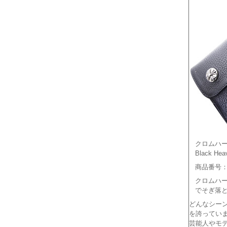
クロムハー
Black Hea
商品番号：c
クロムハー
でそぎ落
どんなシー
を誇ってい
芸能人やモ