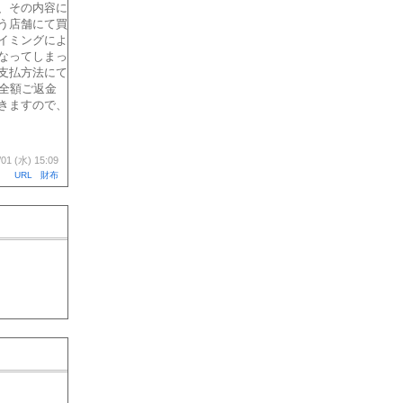
、その内容に
う店舗にて買
イミングによ
なってしまっ
支払方法にて
全額ご返金
きますので、
/01 (水) 15:09
URL
財布