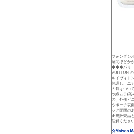
フォンダシオ
週間ほどか
◆◆◆パリ・
VUITTO
ルイヴィト
保護し、エ
の袋はつい
や織ムラ(
の、外側ビ
やポーチ表
ック開閉の
正規販売品
理解くださ
☆Maison