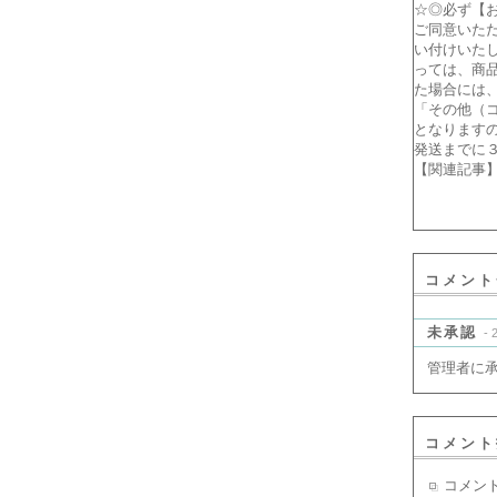
☆◎必ず【
ご同意いた
い付けいた
っては、商
た場合には
「その他（
となります
発送までに
【関連記事】
コメント
未承認
- 
管理者に
コメント
コメン