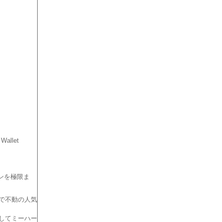
llet
ンを極限ま
で不動の人気
してミーハー