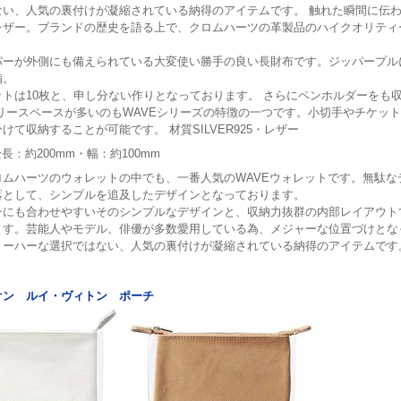
ない、人気の裏付けが凝縮されている納得のアイテムです。
触れた瞬間に伝
レザー。
ブランドの歴史を語る上で、クロムハーツの革製品のハイクオリティ
。
パーが外側にも備えられている大変使い勝手の良い長財布です。
ジッパープル
備。
ットは10枚と、申し分ない作りとなっております。
さらにペンホルダーをも
リースペースが多いのもWAVEシリーズの特徴の一つです。
小切手やチケット
分けて収納することが可能です。
材質
SILVER925・レザー
長：約200mm
・幅：約100mm
ロムハーツのウォレットの中でも、一番人気のWAVEウォレットです。
無駄な
落として、シンプルを追及したデザインとなっております。
ンにも合わせやすいそのシンプルなデザインと、収納力抜群の内部レイアウト
ます。
芸能人やモデル、俳優が多数愛用している為、メジャーな位置づけとな
ミーハーな選択ではない、人気の裏付けが凝縮されている納得のアイテムです
オン ルイ・ヴィトン ポーチ