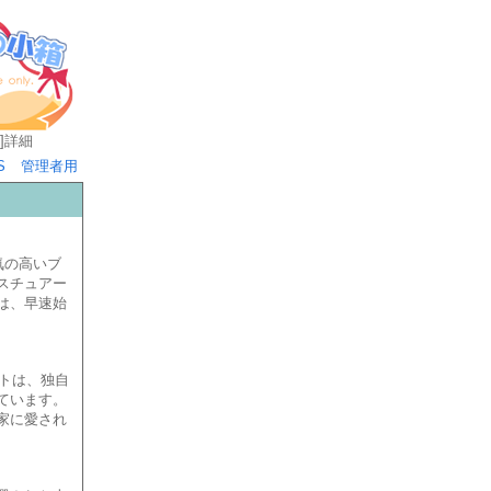
]
詳細
S
管理者用
気の高いブ
スチュアー
は、早速始
ートは、独自
ています。
家に愛され