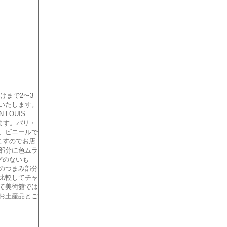
けまで2〜3
いたします。
LOUIS
ます。パリ・
、ビニールで
ますのでお店
部分に色ムラ
グのないも
のつまみ部分
比較してチャ
て美術館では
お土産品とご