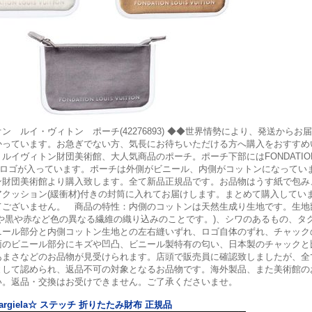
ン ルイ・ヴィトン ポーチ(42276893) ◆◆世界情勢により、発送からお届
かっています。お急ぎでない方、気長にお待ちいただける方へ購入をおすすめ
ルイヴィトン財団美術館、大人気商品のポーチ。ポーチ下部にはFONDATION 
N のロゴが入っています。ポーチは外側がビニール、内側がコットンになってい
ン財団美術館より購入致します。全て新品正規品です。お品物はうす紙で包み
アクッション(緩衝材)付きの封筒に入れてお届けします。まとめて購入してい
てございません。 商品の特性：内側のコットンは天然生成り生地です。生地
茶や黒や赤など色の異なる繊維の織り込みのことです。)、シワのあるもの、タ
ニール部分と内側コットン生地との左右縫いずれ、ロゴ自体のずれ、チャック
面のビニール部分にキズや凹凸、ビニール製特有の匂い、日本製のチャックと
あまさなどのお品物が見受けられます。店頭で販売員に確認致しましたが、全
として認められ、返品不可の対象となるお品物です。海外製品、また美術館の
い。返品・交換はお受けできません。ご了承くださいませ。
 Margiela☆ ステッチ 折りたたみ財布 正規品