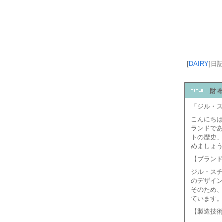
[
DAIRY
]
日
財
「ジル・ス
こんにち
ランドで
トの歴史
めましょ
【ブラン
ジル・スチ
のデザイ
そのため
ています
【製造技