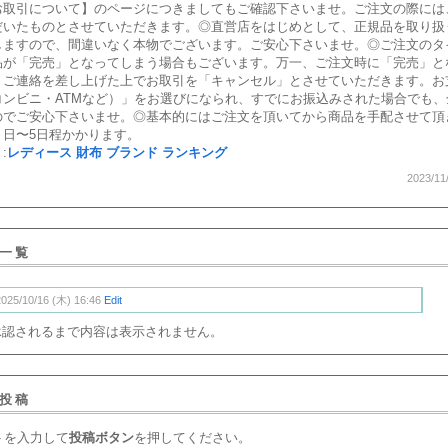
お取引について】のページにつきましてもご確認下さいませ。ご注文の際には
だいたものとさせていただきます。◎直営店をはじめとして、正規品を取り扱
しますので、間違いなく本物でございます。ご安心下さいませ。◎ご注文のタ
品が「完売」となってしまう場合もございます。万一、ご注文時に「完売」と
、ご連絡を差し上げた上でお取引を「キャンセル」とさせていただきます。お
コンビニ・ATMなど）」をお選びになられ、すでにお振込みされた場合でも、
のでご安心下さいませ。◎基本的にはご注文を頂いてから商品を手配させて頂
３日〜5日程かかります。
:
レディース 財布 ブランド ランキング
2023/11
一覧
2025/10/16 (木) 16:46
Edit
承認されるまで内容は表示されません。
投稿
トを入力して
投稿ボタン
を押してください。