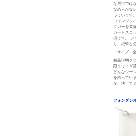
な選択では
なめらかな
っています
コインジッ
ダガーを装
カードスロ
様です。
フ
り、紙幣を
サイズ
・全
商品説明
ク
限までそぎ
どんなシー
を誇ってい
が、決して
フォンダシ