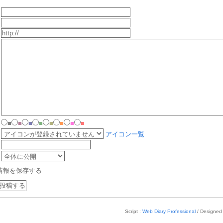
■
■
■
■
■
■
■
■
アイコン一覧
情報を保存する
Script :
Web Diary Professional
/ Designed