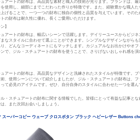
チュアートの財布は、高品質な素材と職人の技術が光ります。ブランドは、厳
ーを使用し、細部にまでこだわった作りが特徴です。また、経験豊かな職人た
仕上げることで、一つ一つの財布に独自の個性と品質を与えています。そのた
ートの財布は耐久性に優れ、長くご愛用いただけます。
ーン】
チュアートの財布は、幅広いシーンで活躍します。デイリーユースからビジネ
ざまなスタイルに合わせて選ぶことができます。シンプルなデザインながらも
あり、どんなコーディネートにもマッチします。カジュアルなお出かけやオフ
ーンで、ジル・スチュアートの財布を使うことで、さりげないおしゃれ感を演
】
チュアートの財布は、高品質なデザインと洗練されたスタイルが特徴です。ブ
技術、使用シーンについて紹介しましたが、ジル・スチュアートの財布は、フ
とって必見のアイテムです。ぜひ、自分自身のスタイルに合わせた一つを選ん
ジル・スチュアートの財布に関する情報でした。皆様にとって有益な記事とな
では、また次回お会いしましょう。
スーパーコピー ウェーブ クロスボタン ブラック ヘビーレザー Buttons ch