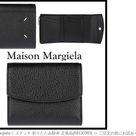
 Margiela☆ ステッチ 折りたたみ財布 正規品(69130383) ☆ ご注文の前にお読