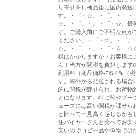
り寄せをし検品後に国内発送
す。・゜・☆。・゜。・。・
☆。・゜。・。・゜・☆。最
す。ご購入前にご不明な点が
ください。・゜・☆。・゜。
☆。・゜。・。・゜・☆。☆
税はかかりますか？お客様に
ん！当方が関税を負担します
利用料（商品価格の5.4％（
す。海外から発送される場合
的に関税が課せられ、お荷物
とになります。特に靴やブー
ューズには高い関税が課せら
と比べて一見高く感じるかも
住バイヤーさんと比べてお安
安いのでコピー品や偽物では