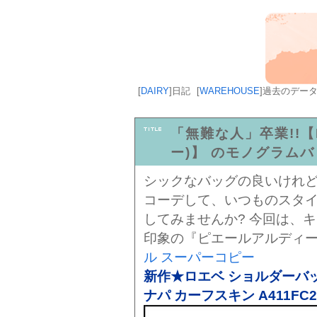
[
DAIRY
]
日記
[
WAREHOUSE
]
過去のデー
「無難な人」卒業!!【P
ー)】 のモノグラム
シックなバッグの良いけれ
コーデして、いつものスタ
してみませんか? 今回は、
印象の『ピエールアルディ
ル スーパーコピー
新作★ロエベ ショルダーバッ
ナパ カーフスキン A411FC2