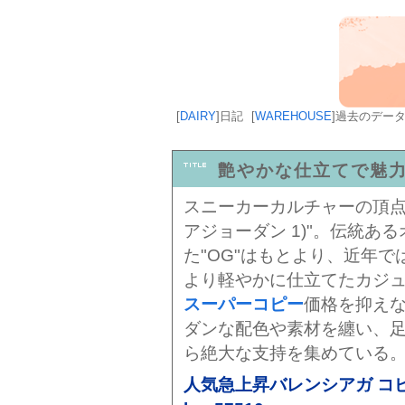
[
DAIRY
]
日記
[
WAREHOUSE
]
過去のデー
艶やかな仕立てで魅
スニーカーカルチャーの頂点に君
アジョーダン 1)"。伝統あ
た"OG"はもとより、近年
より軽やかに仕立てたカジ
スーパーコピー
価格を抑え
ダンな配色や素材を纏い、
ら絶大な支持を集めている
人気急上昇バレンシアガ コピ