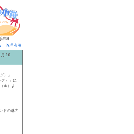
]
詳細
S
管理者用
9月20
アグ）」
リング）」に
日（金）よ
ランドの魅力