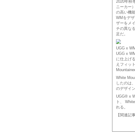
2020年秋
ニーカー）
の高い機能性
WMをデ
ザーをメイ
チの異なる
足だ。
UGG x W
UGG x 
に仕上げる
えフィット
Mounta
White 
したのは、
のデザイ
UGG®︎ x
ト、 Whit
れる。
【関連記事