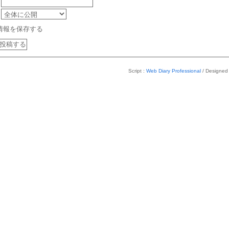
情報を保存する
Script :
Web Diary Professional
/ Designed