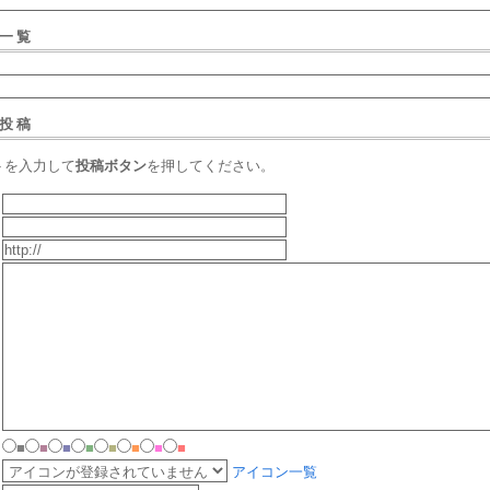
一覧
投稿
トを入力して
投稿ボタン
を押してください。
■
■
■
■
■
■
■
■
アイコン一覧