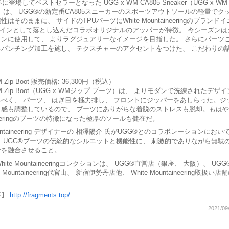
冬に登場してベストセラーとなった UGG x WM CA805 Sneaker（UGG x WM 
 は、 UGG®︎の新定番CA805スニーカーのスポーツアウトソールの軽量でク
はそのままに、 サイドのTPUパーツにWhite Mountaineeringのブランド
ザインとして落とし込んだコラボオリジナルのアッパーが特徴。 今シーズンは
ンに使用して、 よりラグジュアリーなイメージを目指した。 さらにパーツ
パンチング加工を施し、 テクスチャーのアクセントをつけた、 こだわりの
M Zip Boot 販売価格: 36,300円（税込）
WM Zip Boot（UGG x WMジップ ブーツ）は、 よりモダンで洗練されたデザ
べく、 パーツ、 はぎ目を極力排し、 フロントにジッパーをあしらった。ジ
感も調整しているので、 ブーツにありがちな着脱のストレスも脱却。もはやWh
ineeringのブーツの特徴になった極厚のソールも健在だ。
Mountaineering デザイナーの 相澤陽介 氏がUGG®︎とのコラボレーションにお
 UGG®︎ブーツの伝統的なシルエットと機能性に、 刺激的でありながら無駄
ンを融合させること。
 White Mountaineeringコレクションは、 UGG®︎直営店（銀座、 大阪）、 UG
e Mountaineering代官山、 新宿伊勢丹店他、 White Mountaineering取扱
】:
http://fragments.top/
2021/09