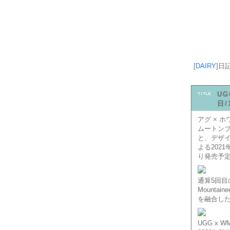
[
DAIRY
]
日
UG
日/
アグ × 
ムートンブ
と、デザイナ
よる202
り発売予
通算5回目
Mount
を融合し
UGG x W