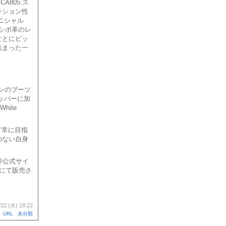
CA805 ス
ッション性
イニシャル
シボ革のレ
ごとにピッ
詰まった一
インのブーツ
ッパーに加
ite
いて常に目指
のない自身
G®︎公式サイ
い店舗にて販売さ
/22 (水) 18:22
URL
未分類