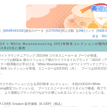
記
[
WAREHOUSE
]
過去のデータ
[
COTERIE
]
同人活動
[
LINK
]
リンク
[
INDEX
戻る
RS
G® × White Mountaineering 2021年秋冬コレクションが国内
10月22日に発売
ホワイトマウンテニアリング 2021AW コラボスニーカー & ブーツが登場。
ーツでお馴染み 南カリフォルニア発のライフスタイルブランド「UGG®︎（
ー相澤陽介が手がける「White Mountaineering（ホワイトマウンテニア
1年秋冬コレクションが登場。スニーカーは9月20日（月）、 ブーツは10月22
定。
のコラボレーションとなる2021秋冬コレクション。 今回のUGG®︎×White
aineering限定コレクションは、 ブーツとスニーカーの２スタイルで構成。両ブ
た、 より強固なブランドのつながりが感じられるコレクションとなっている。
M CA805 Sneaker 販売価格: 34,100円（税込）